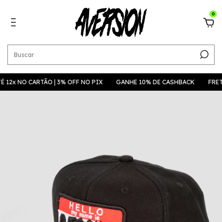
0
NO CARTÃO | 3% OFF NO PIX
GANHE 10% DE CASHBACK
FRETE GRÁ