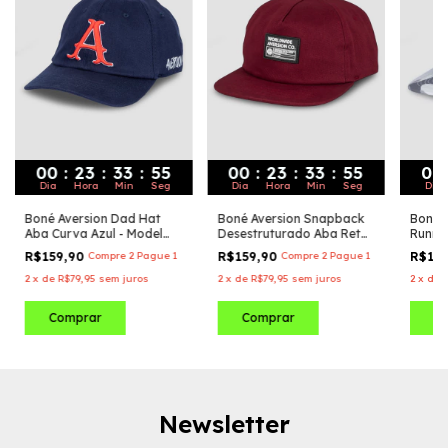
00
:
23
:
33
:
54
00
:
23
:
33
:
54
00
Dia
Hora
Min
Seg
Dia
Hora
Min
Seg
Dia
Boné Aversion Dad Hat
Boné Aversion Snapback
Boné A
Aba Curva Azul - Model
Desestruturado Aba Reta
Runnin
Home-Run
Vinho - Model Worldwide
Camuf
R$159,90
Compre 2 Pague 1
R$159,90
Compre 2 Pague 1
R$17
- Mod
2
x
de
R$79,95
sem juros
2
x
de
R$79,95
sem juros
2
x
de
Newsletter